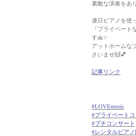
素敵な演奏をあり
連日ピアノを使っ
『プライベート
す🙏✨
アットホームな
さいませ🙌💕
記事リンク
#LOVEmusic
#プライベートコ
#プチコンサート
#レンタルピアノ