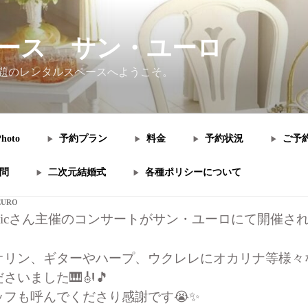
ース サン・ユーロ
題のレンタルスペースへようこそ。
hoto
予約プラン
料金
予約状況
ご予
問
二次元結婚式
各種ポリシーについて
EURO
musicさん主催のコンサートがサン・ユーロにて開催さ
オリン、ギターやハープ、ウクレレにオカリナ等様々
いました🎹🎻🎵
フも呼んでくださり感謝です😭✨