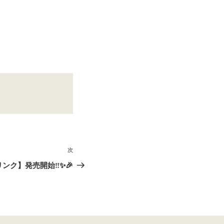
次
次
の
ンク】発売開始‼✨🎉
投
稿