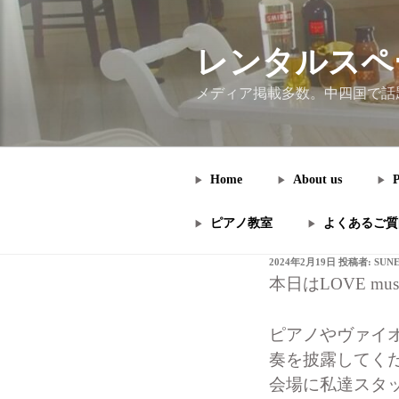
コ
ン
テ
レンタルスペ
ン
メディア掲載多数。中四国で話
ツ
へ
ス
キ
Home
About us
P
ッ
プ
ピアノ教室
よくあるご質
投
2024年2月19日
投稿者:
SUN
稿
本日はLOVE 
日:
ピアノやヴァイ
奏を披露してくださ
会場に私達スタッ