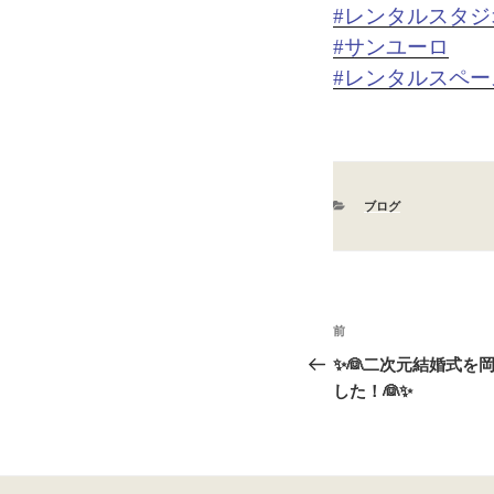
#レンタルスタジ
#サンユーロ
#レンタルスペー
カ
ブログ
テ
ゴ
リ
ー
投
前
前
稿
の
✨👰二次元結婚式を
投
した！👰✨
ナ
稿
ビ
ゲ