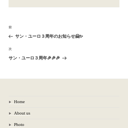
テ
ゴ
リ
ー
投
前
前
稿
の
サン・ユーロ３周年のお知らせ🤗✨
ナ
投
ビ
稿
次
次
ゲ
の
サン・ユーロ３周年🎉🎉🎉
投
ー
稿
シ
ョ
ン
Home
About us
Photo