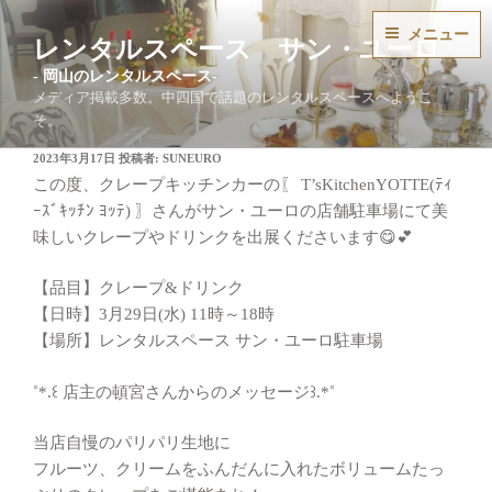
コ
メニュー
ン
レンタルスペース サン・ユーロ
テ
ン
メディア掲載多数。中四国で話題のレンタルスペースへようこ
ツ
そ。
へ
投
2023年3月17日
投稿者:
SUNEURO
ス
稿
この度、クレープキッチンカーの〖 T’sKitchenYOTTE(ﾃｨ
キ
日:
ｰｽﾞｷｯﾁﾝ ﾖｯﾃ) 〗さんがサン・ユーロの店舗駐車場にて美
ッ
味しいクレープやドリンクを出展くださいます😋💕
プ
【品目】クレープ&ドリンク
【日時】3月29日(水) 11時～18時
【場所】レンタルスペース サン・ユーロ駐車場
˚*.꒰ 店主の頓宮さんからのメッセージ꒱.*˚
当店自慢のパリパリ生地に
フルーツ、クリームをふんだんに入れたボリュームたっ