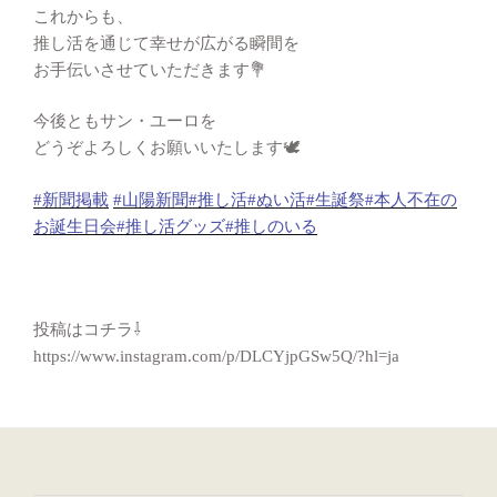
これからも、
推し活を通じて幸せが広がる瞬間を
お手伝いさせていただきます💐
今後ともサン・ユーロを
どうぞよろしくお願いいたします🕊️
#新聞掲載
#山陽新聞
#推し活
#ぬい活
#生誕祭
#本人不在の
お誕生日会
#推し活グッズ
#推しのいる
投稿はコチラ⇩
https://www.instagram.com/p/DLCYjpGSw5Q/?hl=ja