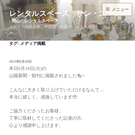
コ
メニュー
ン
レンタルスペース サン・ユーロ
テ
ン
メディア掲載多数。中四国で話題のレンタルスペースへようこ
ツ
そ。
へ
タグ:
メディア掲載
ス
キ
ッ
投
2025年6月18日
稿
プ
本日6月18日(火)の
日:
山陽新聞・朝刊に掲載されました🗞️✨
こんなに大きく取り上げていただけるなんて…
本当に嬉しく、感激しています🥹
ご協力くださったお客様、
丁寧に取材してくださった記者の方、
心より感謝申し上げます。