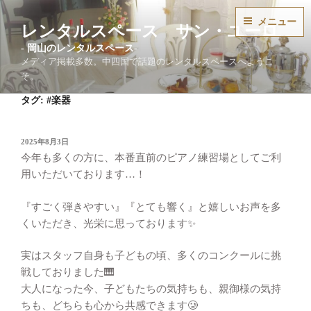
コ
メニュー
ン
レンタルスペース サン・ユーロ
テ
ン
メディア掲載多数。中四国で話題のレンタルスペースへようこ
ツ
そ。
へ
タグ:
#楽器
ス
キ
ッ
投
2025年8月3日
稿
プ
今年も多くの方に、本番直前のピアノ練習場としてご利
日:
用いただいております…！
『すごく弾きやすい』『とても響く』と嬉しいお声を多
くいただき、光栄に思っております✨
実はスタッフ自身も子どもの頃、多くのコンクールに挑
戦しておりました🎹
大人になった今、子どもたちの気持ちも、親御様の気持
ちも、どちらも心から共感できます🥲